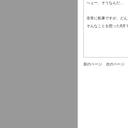
へぇー、そうなんだ…
非常に私事ですが、どん
そんなことを想った8月
前のページ
次のページ