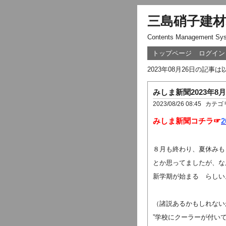
三島硝子建材
Contents Management Sy
トップページ
ログイン
2023年08月26日の記事
みしま新聞2023年8
2023/08/26 08:45
カテゴ
みしま新聞コチラ☞
2
８月も終わり、夏休みも
とか思ってましたが、な
新学期が始まる らしい
（諸説あるかもしれない
”学校にクーラーが付い