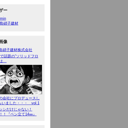
ザー
min
島硝子建材
画像