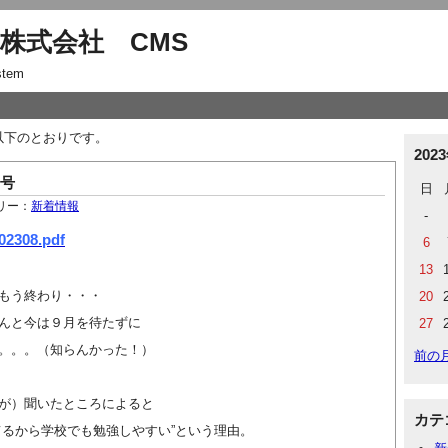
株式会社 CMS
stem
は以下のとおりです。
202
月号
日
リー：
新着情報
-
02308.pdf
6
13
もう終わり・・・
20
んと今は９月を待たずに
27
。。。（知らんかった！）
前の
が）聞いたところによると
カテ
てるから学校でも勉強しやすい”という理由。