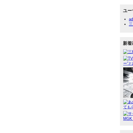
ユー
ad
三
新着