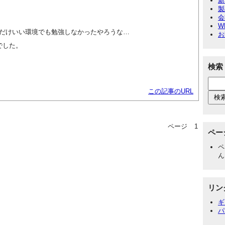
新
製
会
W
だけいい環境でも勉強しなかったやろうな…
お
でした。
検索
この記事のURL
ページ
1
ペー
ペ
ん
リン
ギ
パ