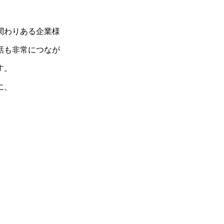
関わりある企業様
話も非常につなが
す。
に、